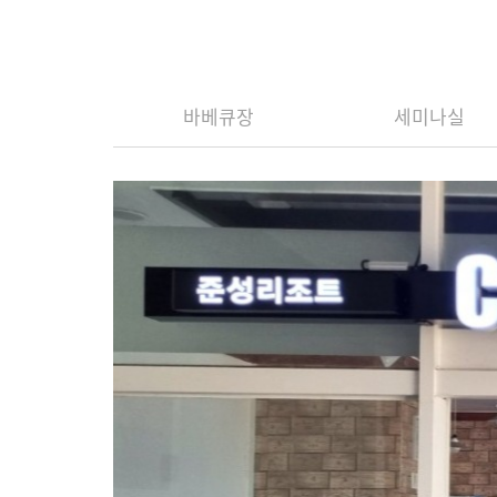
바베큐장
세미나실