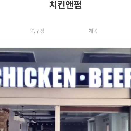
치킨앤펍
족구장
계곡