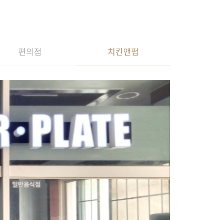
편의점
치킨앤펍