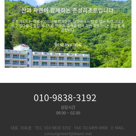
산과 자연이 함께하는 준성리조트입니다.
준성리조트는 해발 400미터에 위치하여, 일상에서 느낄 수 없는 자연 그대로
의 아름다움과 힐링 에너지를 받으며, 휴식을 넘어 자연 치료가되는 공간을 제
공합니다.
RESERVATION
010-9838-3192
상담시간
09:00 ~ 02:00
대표: 이화경
TEL: 010-9838-3192
FAX: 02-6499-0900
E-MAIL:
junsungresort@daum.net