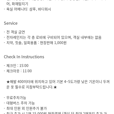
어, 화재탐지기
욕실 어메니티: 샴푸, 바디워시
Service
전 객실 금연
전자레인지는 각 층 로비에 구비되어 있으며, 객실 내부에는 없음
치약, 칫솔, 일회용품 : 현장판매 1,000원
Check In Instructions
체크인 : 15:00
체크아웃 : 11:00
★해발 400미터에 위치하고 있어 기본 4~5도가량 낮은 기온이니 두꺼
운 옷 필수로 지참부탁드립니다.★
무료주차가능
대형버스 주차 가능
최대 인원 외 인원추가 불가
침구 추가 시 1채 15,000원 현장결제 (객실 당 최대 2채까지 추가 가