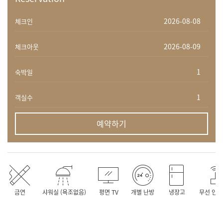
체크인
체크아웃
숙박일
객실수
예약하기
금연
샤워실 (욕조없음)
평면 TV
개별 난방
냉장고
무선 인터