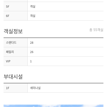
5F
객실
6F
객실
객실정보
총 55객실
스탠다드
28
패밀리
26
VIP
1
부대시설
1F
세미나실