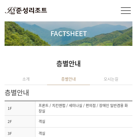
FACTSHEET
층별안내
소개
층별안내
오시는길
층별안내
프론트 / 치킨앤펍 / 세미나실 / 편의점 / 장애인 일반겸용 화
1F
장실
2F
객실
3F
객실