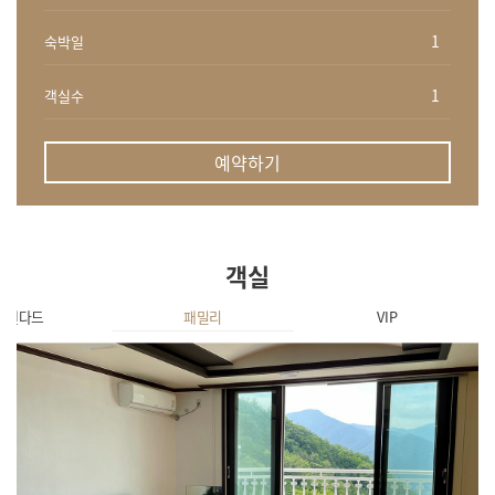
숙박일
객실수
예약하기
객실
스탠다드
패밀리
VIP