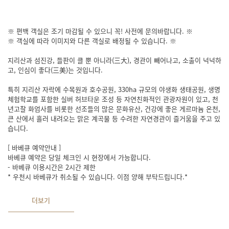
※ 편백 객실은 조기 마감될 수 있으니 꼭! 사전에 문의바랍니다. ※
※ 객실에 따라 이미지와 다른 객실로 배정될 수 있습니다. ※
지리산과 섬진강, 들판이 클 뿐 아니라(三大), 경관이 빼어나고, 소출이 넉넉하
고, 인심이 좋다(三美)는 것입니다.
특히 지리산 자락에 수목원과 호수공원, 330ha 규모의 야생화 생태공원, 생명
체험학교를 포함한 실버 허브타운 조성 등 자연친화적인 관광자원이 있고, 천
년고찰 화엄사를 비롯한 선조들의 많은 문화유산, 건강에 좋은 게르마늄 온천,
큰 산에서 흘러 내려오는 맑은 계곡물 등 수려한 자연경관이 즐거움을 주고 있
습니다.
[ 바베큐 예약안내 ]
바베큐 예약은 당일 체크인 시 현장에서 가능합니다.
- 바베큐 이용시간은 2시간 제한
* 우천시 바베큐가 취소될 수 있습니다. 이점 양해 부탁드립니다.*
더보기