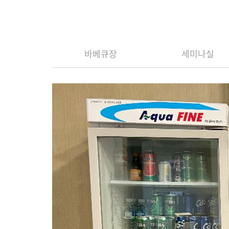
바베큐장
세미나실