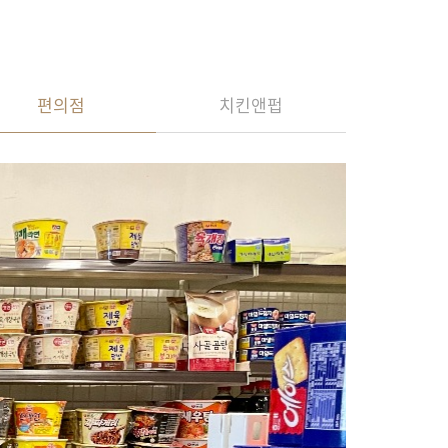
편의점
치킨앤펍