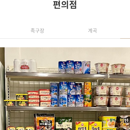
편의점
족구장
계곡